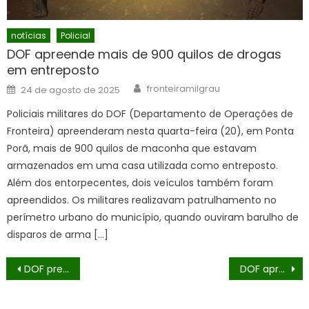
notícias
Policial
DOF apreende mais de 900 quilos de drogas
em entreposto
Author
Posted
fronteiramilgrau
24 de agosto de 2025
on
Policiais militares do DOF (Departamento de Operações de
Fronteira) apreenderam nesta quarta-feira (20), em Ponta
Porã, mais de 900 quilos de maconha que estavam
armazenados em uma casa utilizada como entreposto.
Além dos entorpecentes, dois veículos também foram
apreendidos. Os militares realizavam patrulhamento no
perímetro urbano do município, quando ouviram barulho de
disparos de arma […]
Navegação
DOF prende passageiro com revólver escondido em caixa de garrafa térmica em Maracaju
DOF apreende 600 quilos de defensivos agrícolas após condutor abandonar veículo
de