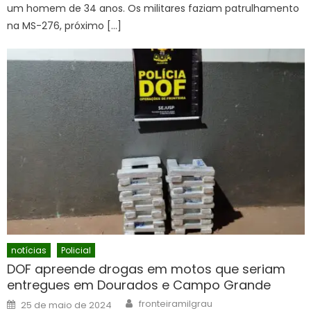
um homem de 34 anos. Os militares faziam patrulhamento
na MS-276, próximo […]
notícias
Policial
DOF apreende drogas em motos que seriam
entregues em Dourados e Campo Grande
Author
Posted
fronteiramilgrau
25 de maio de 2024
on