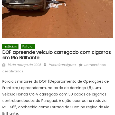
notícias
Policial
DOF apreende veículo carregado com cigarros
em Rio Brilhante
Posted
Author
16 de março de 2026
fronteiramilgrau
Comentários
on
em
desativados
DOF
Policiais militares do DOF (Departamento de Operações de
apreende
Fronteira) apreenderam, na tarde de domingo (8), um
veículo
veículo Honda CR-V carregado com 50 caixas de cigarros
carregado
com
contrabandeados do Paraguai. A ação ocorreu na rodovia
cigarros
MS-465, conhecida como Estrada do Suez, na região de Rio
em
Brilhante.