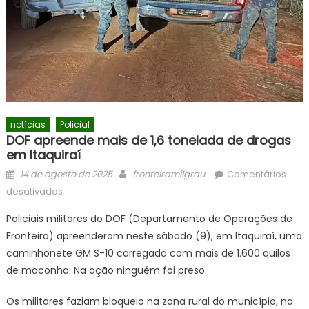
notícias
Policial
DOF apreende mais de 1,6 tonelada de drogas
em Itaquiraí
Posted
Author
14 de agosto de 2025
fronteiramilgrau
Comentários
on
em
desativados
DOF
Policiais militares do DOF (Departamento de Operações de
apreende
Fronteira) apreenderam neste sábado (9), em Itaquiraí, uma
mais
caminhonete GM S-10 carregada com mais de 1.600 quilos
de
1,6
de maconha. Na ação ninguém foi preso.
tonelada
Os militares faziam bloqueio na zona rural do município, na
de