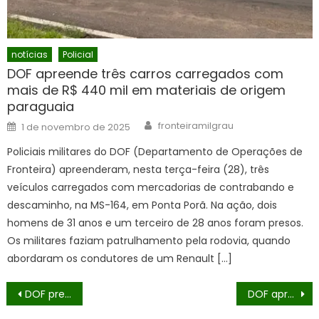
notícias
Policial
DOF apreende três carros carregados com
mais de R$ 440 mil em materiais de origem
paraguaia
Author
Posted
fronteiramilgrau
1 de novembro de 2025
on
Policiais militares do DOF (Departamento de Operações de
Fronteira) apreenderam, nesta terça-feira (28), três
veículos carregados com mercadorias de contrabando e
descaminho, na MS-164, em Ponta Porã. Na ação, dois
homens de 31 anos e um terceiro de 28 anos foram presos.
Os militares faziam patrulhamento pela rodovia, quando
abordaram os condutores de um Renault […]
Navegação
DOF prende dois homens com mais de 730 quilos de drogas em Maracaju
DOF apreende carro abarrotado com cigarros contrabandeados do Paraguai em Bataguassu