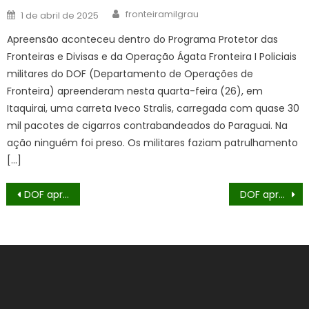
Author
Posted
fronteiramilgrau
1 de abril de 2025
on
Apreensão aconteceu dentro do Programa Protetor das
Fronteiras e Divisas e da Operação Ágata Fronteira I Policiais
militares do DOF (Departamento de Operações de
Fronteira) apreenderam nesta quarta-feira (26), em
Itaquirai, uma carreta Iveco Stralis, carregada com quase 30
mil pacotes de cigarros contrabandeados do Paraguai. Na
ação ninguém foi preso. Os militares faziam patrulhamento
[…]
Navegação
DOF apreende mais de 1,6 tonelada de drogas em Itaquiraí
DOF apreende mais de R$ 800 mil em drogas escondidas em compartimento oculto de carro
de
Post