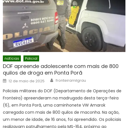
notícias
Policial
DOF apreende adolescente com mais de 800
quilos de droga em Ponta Porã
Author
Posted
fronteiramilgrau
12 de maio de 2025
on
Policiais militares do DOF (Departamento de Operações de
Fronteira) apreenderam na madrugada desta terça-feira
(6), em Ponta Porã, uma caminhonete VW Amarok
carregada com mais de 800 quilos de maconha. Na ação,
um menor de idade, de 16 anos, foi apreendido. Os policiais
realizavam patrulhamento pela MS-164, próximo ao