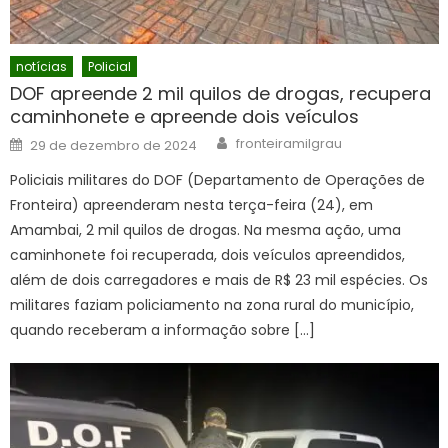
notícias
Policial
DOF apreende 2 mil quilos de drogas, recupera
caminhonete e apreende dois veículos
Author
Posted
fronteiramilgrau
29 de dezembro de 2024
on
Policiais militares do DOF (Departamento de Operações de
Fronteira) apreenderam nesta terça-feira (24), em
Amambai, 2 mil quilos de drogas. Na mesma ação, uma
caminhonete foi recuperada, dois veículos apreendidos,
além de dois carregadores e mais de R$ 23 mil espécies. Os
militares faziam policiamento na zona rural do município,
quando receberam a informação sobre […]