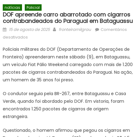
notícias
Policial
DOF apreende carro abarrotado com cigarros
contrabandeados do Paraguai em Bataguassu
Posted
Author
15 de agosto de 2025
fronteiramilgrau
Comentários
on
em
desativados
DOF
Policiais militares do DOF (Departamento de Operações de
apreende
Fronteira) apreenderam neste sábado (9), em Bataguassu,
carro
um veículo Fiat Pálio Weekend carregado com mais de 1.200
abarrotado
com
pacotes de cigarros contrabandeados do Paraguai. Na ação,
cigarros
um homem de 35 anos foi preso.
contrabandeados
do
O condutor seguia pela BR-267, entre Bataguassu e Casa
Paraguai
Verde, quando foi abordado pelo DOF. Em vistoria, foram
em
encontrados 1.250 pacotes de cigarros de origem
Bataguassu
estrangeira.
Questionado, o homem afirmou que pegou os cigarros em