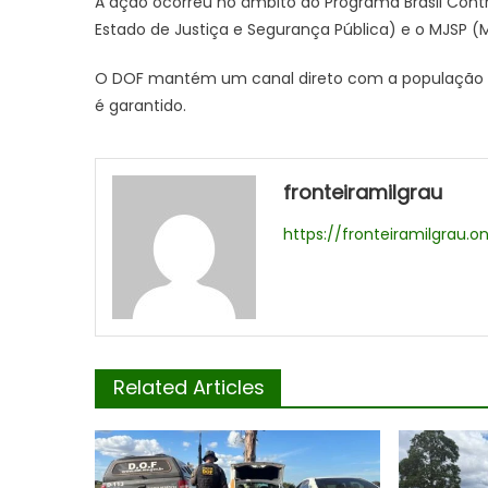
A ação ocorreu no âmbito do Programa Brasil Contr
Estado de Justiça e Segurança Pública) e o MJSP (M
O DOF mantém um canal direto com a população pa
é garantido.
fronteiramilgrau
https://fronteiramilgrau.on
Related Articles