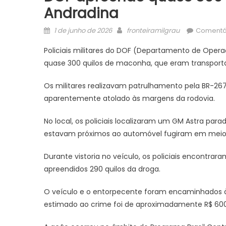
Andradina
Posted
Author
1 de junho de 2026
fronteiramilgrau
Comentár
on
Policiais militares do DOF (Departamento de Opera
quase 300 quilos de maconha, que eram transport
Os militares realizavam patrulhamento pela BR-26
aparentemente atolado às margens da rodovia.
No local, os policiais localizaram um GM Astra pa
estavam próximos ao automóvel fugiram em meio 
Durante vistoria no veículo, os policiais encontr
apreendidos 290 quilos da droga.
O veículo e o entorpecente foram encaminhados à D
estimado ao crime foi de aproximadamente R$ 600