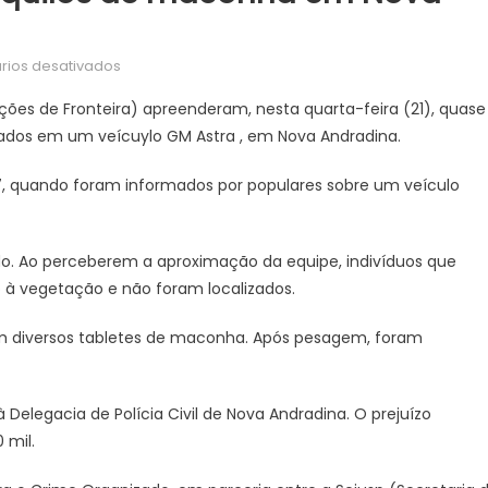
em
ios desativados
DOF
ções de Fronteira) apreenderam, nesta quarta-feira (21), quase
apreende
ados em um veícuylo GM Astra , em Nova Andradina.
quase
300
7, quando foram informados por populares sobre um veículo
quilos
de
maconha
rado. Ao perceberem a aproximação da equipe, indivíduos que
em
à vegetação e não foram localizados.
Nova
Andradina
aram diversos tabletes de maconha. Após pesagem, foram
elegacia de Polícia Civil de Nova Andradina. O prejuízo
 mil.