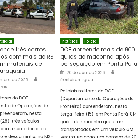
Policial
notícias
Policial
ende três carros
DOF apreende mais de 800
os com mais de R$
quilos de maconha após
em materiais de
perseguição em Ponta Porã
araguaia
Author
Posted
20 de abril de 2026
on
Author
embro de 2025
fronteiramilgrau
grau
Policiais militares do DOF
litares do DOF
(Departamento de Operações de
nto de Operações de
Fronteira) apreenderam, nesta
 apreenderam, nesta
terça-feira (15), em Ponta Porã, 814
(28), três veículos
quilos de maconha que eram
 com mercadorias de
transportados em um veículo GM
o e descaminho, na MS-
Vectra. Na ação, um homem de 20