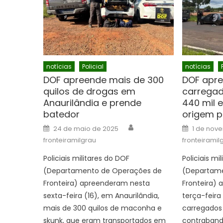
notícias
Policial
notícias
DOF apreende mais de 300
DOF apre
quilos de drogas em
carregad
Anaurilândia e prende
440 mil 
batedor
origem p
Author
Posted
Posted
24 de maio de 2025
1 de nov
on
on
fronteiramilgrau
fronteiramil
Policiais militares do DOF
Policiais mi
(Departamento de Operações de
(Departame
Fronteira) apreenderam nesta
Fronteira)
sexta-feira (16), em Anaurilândia,
terça-feira 
mais de 300 quilos de maconha e
carregados
skunk, que eram transportados em
contraband