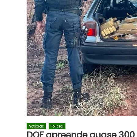
notícias
Policial
DOF apreende quase 300