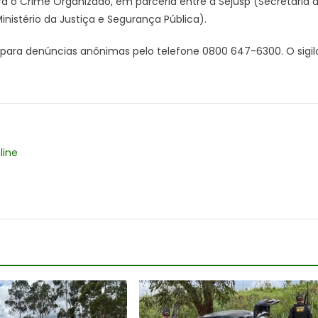
a o Crime Organizado, em parceria entre a Sejusp (Secretaria 
inistério da Justiça e Segurança Pública).
ra denúncias anônimas pelo telefone 0800 647-6300. O sigil
line