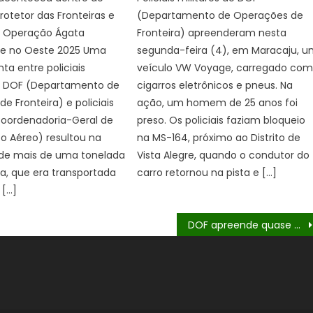
otetor das Fronteiras e
(Departamento de Operações de
da Operação Ágata
Fronteira) apreenderam nesta
e no Oeste 2025 Uma
segunda-feira (4), em Maracaju, 
ta entre policiais
veículo VW Voyage, carregado co
do DOF (Departamento de
cigarros eletrônicos e pneus. Na
e Fronteira) e policiais
ação, um homem de 25 anos foi
oordenadoria-Geral de
preso. Os policiais faziam bloqueio
o Aéreo) resultou na
na MS-164, próximo ao Distrito de
de mais de uma tonelada
Vista Alegre, quando o condutor do
, que era transportada
carro retornou na pista e […]
 […]
DOF apreende quase R$ 200 mil em materiais ilegais em Maracaju