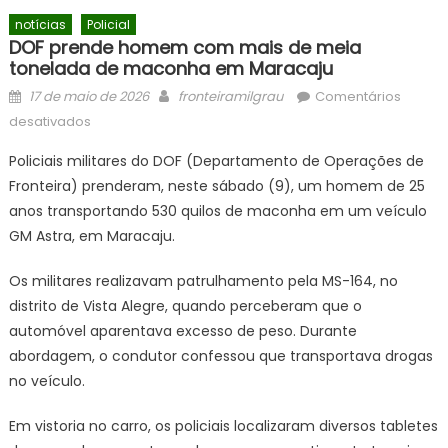
notícias
Policial
DOF prende homem com mais de meia
tonelada de maconha em Maracaju
Posted
Author
17 de maio de 2026
fronteiramilgrau
Comentários
on
em
desativados
DOF
Policiais militares do DOF (Departamento de Operações de
prende
Fronteira) prenderam, neste sábado (9), um homem de 25
homem
anos transportando 530 quilos de maconha em um veículo
com
mais
GM Astra, em Maracaju.
de
Os militares realizavam patrulhamento pela MS-164, no
meia
tonelada
distrito de Vista Alegre, quando perceberam que o
de
automóvel aparentava excesso de peso. Durante
maconha
abordagem, o condutor confessou que transportava drogas
em
no veículo.
Maracaju
Em vistoria no carro, os policiais localizaram diversos tabletes