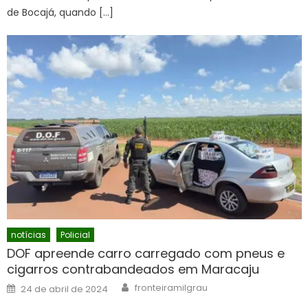
de Bocajá, quando […]
notícias
Policial
DOF apreende carro carregado com pneus e
cigarros contrabandeados em Maracaju
Author
Posted
fronteiramilgrau
24 de abril de 2024
on