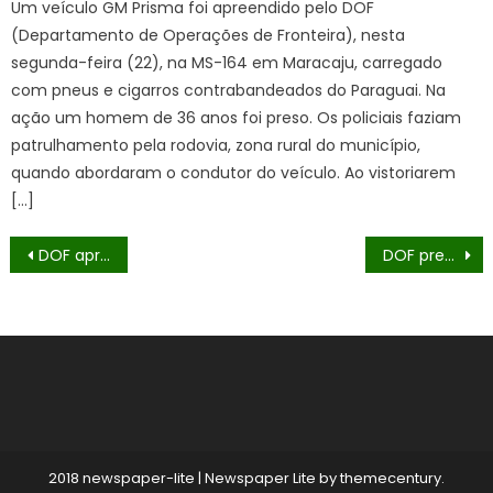
Um veículo GM Prisma foi apreendido pelo DOF
(Departamento de Operações de Fronteira), nesta
segunda-feira (22), na MS-164 em Maracaju, carregado
com pneus e cigarros contrabandeados do Paraguai. Na
ação um homem de 36 anos foi preso. Os policiais faziam
patrulhamento pela rodovia, zona rural do município,
quando abordaram o condutor do veículo. Ao vistoriarem
[…]
Navegação
DOF apreende carreta com 35 mil pacotes de cigarros contrabandeados em Fátima do Sul
DOF prende dupla com cigarros contrabandeados e eletrônicos em Dourados
de
Post
2018 newspaper-lite
|
Newspaper Lite by
themecentury
.