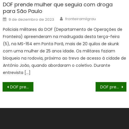
DOF prende mulher que seguia com droga
para São Paulo
Author
Posted
fronteiramilgrau
9 de dezembro de 2023
on
Policiais militares do DOF (Departamento de Operações de
Fronteira) apreenderam na madrugada desta terça-feira
(5), na MS-164 em Ponta Porã, mais de 20 quilos de skunk
com uma mulher de 25 anos idade. Os militares faziam
bloqueio na rodovia, próximo ao trevo de acesso à cidade de
Antônio João, quando abordaram o coletivo. Durante
entrevista […]
Navegação
DOF prende homem com mais de meia tonelada de maconha em Maracaju
DOF prende homem com haxixe marroquino escondido em compartimento oculto de veículo em Amambai
de
Post