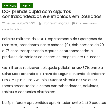
notícias
Policial
DOF prende dupla com cigarros
contrabandeados e eletrônicos em Dourados
Posted
Author
18 de maio de 2026
fronteiramilgrau
Comentários
on
em
desativados
DOF
Policiais militares do DOF (Departamento de Operações de
prende
Fronteira) prenderam, neste sábado (9), dois homens de 20
dupla
e 27 anos transportando cigarros contrabandeados e
com
cigarros
produtos eletrônicos de origem estrangeira, em Dourados.
contrabandeados
Os militares realizavam bloqueio policial na MS-379, entre a
e
eletrônicos
Usina São Fernando e o Trevo de Laguna, quando abordaram
em
um GM Spin e um VW Polo. Durante vistoria nos veículos,
Dourados
foram encontrados cigarros contrabandeados, celulares,
tablets e acessórios eletrônicos.
Na Spin foram apreendidos aproximadamente 2.450 pacotes