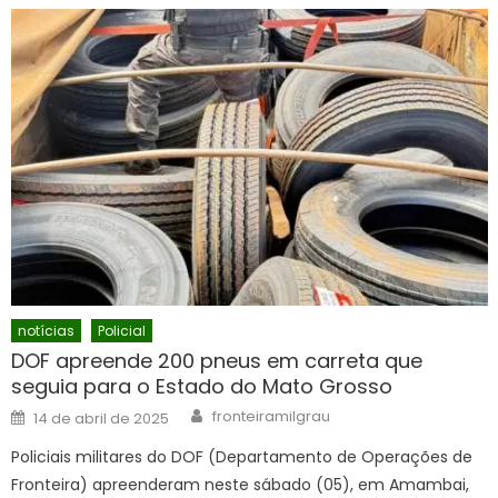
notícias
Policial
DOF apreende 200 pneus em carreta que
seguia para o Estado do Mato Grosso
Author
Posted
fronteiramilgrau
14 de abril de 2025
on
Policiais militares do DOF (Departamento de Operações de
Fronteira) apreenderam neste sábado (05), em Amambai,