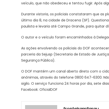
veículo, que não obedeceu e tentou fugir. Após alg
Durante vistoria, os policiais constataram que as 
último dia 8, na cidade de Dracena (SP). Questi
paulista e levaria até Campo Grande, para quitar d
O autor e o veículo foram encaminhados à Delegacia
As ações envolvendo os policiais do DOF acontecer
parceria da Sejusp (Secretaria de Estado de Justiç
Segurança Pública).
O DOF mantém um canal aberto direto com o cidad
anônimas, através do telefone 0800 647-6300. Não p
sigilo. O serviço funciona 24 horas por dia, sete 
Facebook: OficialDOF
fronteiramilgrau