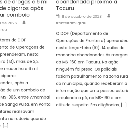
s de drogas e 6 mil
abandonada próximo a
de cigarros após
Tacuru
tar comboio
Author
Posted
11 de outubro de 2023
on
Author
il de 2026
fronteiramilgrau
grau
O DOF (Departamento de
litares do DOF
Operações de Fronteira) apreende
nto de Operações de
nesta terça-feira (10), 14 quilos de
 apreenderam, nesta
maconha abandonados às margen
ra (13), mais de 3,2
da MS-160 em Tacuru. Na ação
de maconha e 6 mil
ninguém foi preso. Os policiais
cigarros
faziam patrulhamento na zona rura
eados, após a
do município, quando receberam a
ção de um comboio de
informação que uma pessoa estari
a MS-386, entre Amambai
circulando a pé, na MS-160 e em
o de Sanga Puitã, em Ponta
atitude suspeita. Em diligências, […]
litares realizavam
nto na rodovia quando
m […]