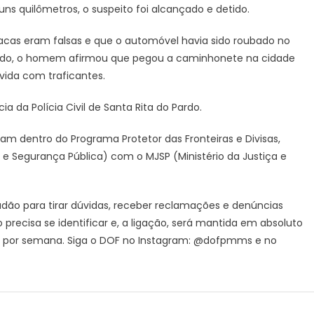
uns quilômetros, o suspeito foi alcançado e detido.
passada
no
placas eram falsas e que o automóvel havia sido roubado no
Estado
de
onado, o homem afirmou que pegou a caminhonete na cidade
São
ívida com traficantes.
Paulo
 da Polícia Civil de Santa Rita do Pardo.
am dentro do Programa Protetor das Fronteiras e Divisas,
a e Segurança Pública) com o MJSP (Ministério da Justiça e
ão para tirar dúvidas, receber reclamações e denúncias
recisa se identificar e, a ligação, será mantida em absoluto
dias por semana. Siga o DOF no Instagram: @dofpmms e no