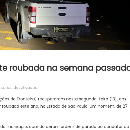
te roubada na semana passad
em
tários desativados
DOF
ções de Fronteira) recuperaram nesta segunda-feira (13), em
recupera
r roubada este ano, no Estado de São Paulo. Um homem, de 27
caminhonete
roubada
na
al do município, quando deram ordem de parada ao condutor do
semana