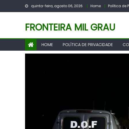
Skip
quinta-feira, agosto 06, 2026
Home
Política de
to
content
FRONTEIRA MIL GRAU
HOME
POLÍTICA DE PRIVACIDADE
CO