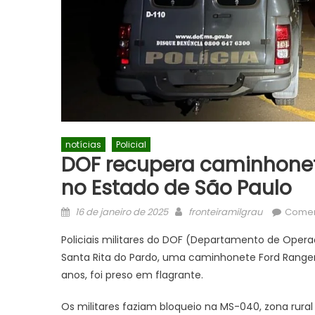
notícias
Policial
DOF recupera caminhone
no Estado de São Paulo
Posted
Author
16 de janeiro de 2025
fronteiramilgrau
Comen
on
Policiais militares do DOF (Departamento de Opera
Santa Rita do Pardo, uma caminhonete Ford Range
anos, foi preso em flagrante.
Os militares faziam bloqueio na MS-040, zona rur