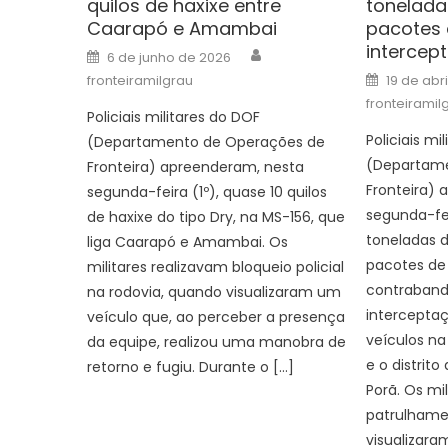
quilos de haxixe entre
tonelada
Caarapó e Amambai
pacotes 
intercep
Author
Posted
6 de junho de 2026
on
Posted
fronteiramilgrau
19 de abr
on
fronteiramil
Policiais militares do DOF
Policiais mi
(Departamento de Operações de
(Departame
Fronteira) apreenderam, nesta
Fronteira)
segunda-feira (1º), quase 10 quilos
segunda-fei
de haxixe do tipo Dry, na MS-156, que
toneladas 
liga Caarapó e Amambai. Os
pacotes de 
militares realizavam bloqueio policial
contraband
na rodovia, quando visualizaram um
intercepta
veículo que, ao perceber a presença
veículos n
da equipe, realizou uma manobra de
e o distrit
retorno e fugiu. Durante o […]
Porã. Os mi
patrulhame
visualizara