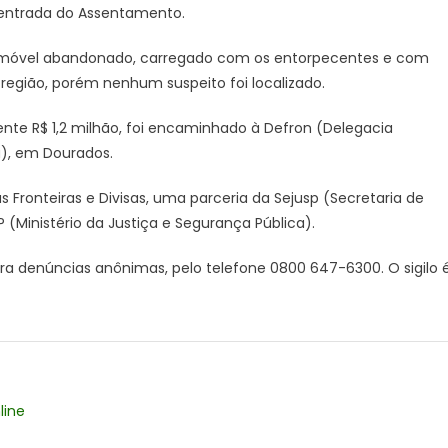
à entrada do Assentamento.
560
quilos
automóvel abandonado, carregado com os entorpecentes e com
de
maconha
região, porém nenhum suspeito foi localizado.
no
te R$ 1,2 milhão, foi encaminhado à Defron (Delegacia
Assentamento
Itamarati
a), em Dourados.
Fronteiras e Divisas, uma parceria da Sejusp (Secretaria de
(Ministério da Justiça e Segurança Pública).
 denúncias anônimas, pelo telefone 0800 647-6300. O sigilo 
line