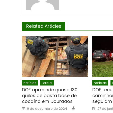
Related Articles
notícias
Policial
notícias
DOF apreende quase 130
DOF recu
quilos de pasta base de
caminhon
cocaína em Dourados
seguiam 
Author
Posted
Posted
9 de dezembro de 2024
27 de jun
on
on