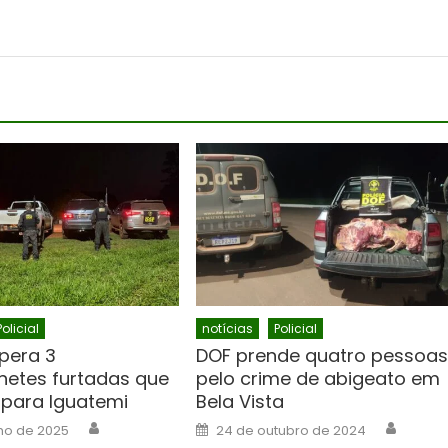
Policial
notícias
Policial
pera 3
DOF prende quatro pessoa
etes furtadas que
pelo crime de abigeato em
para Iguatemi
Bela Vista
Author
Author
Posted
ho de 2025
24 de outubro de 2024
on