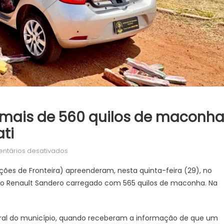
mais de 560 quilos de maconh
ti
em
ntários desativados
DOF
ções de Fronteira) apreenderam, nesta quinta-feira (29), no
apreende
lo Renault Sandero carregado com 565 quilos de maconha. Na
carro
com
mais
 rural do município, quando receberam a informação de que um
de