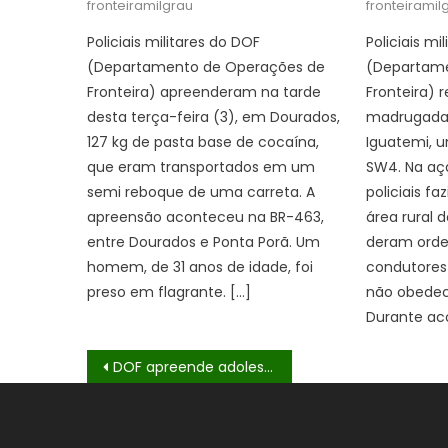
fronteiramilgrau
fronteiramil
Policiais militares do DOF
Policiais mi
(Departamento de Operações de
(Departame
Fronteira) apreenderam na tarde
Fronteira)
desta terça-feira (3), em Dourados,
madrugada 
127 kg de pasta base de cocaína,
Iguatemi, u
que eram transportados em um
SW4. Na açã
semi reboque de uma carreta. A
policiais f
apreensão aconteceu na BR-463,
área rural 
entre Dourados e Ponta Porã. Um
deram orde
homem, de 31 anos de idade, foi
condutores
preso em flagrante. […]
não obedec
Durante a
Navegação
DOF apreende adolescentes com drogas e arma que seriam entregues em Campo Grande
de
Post