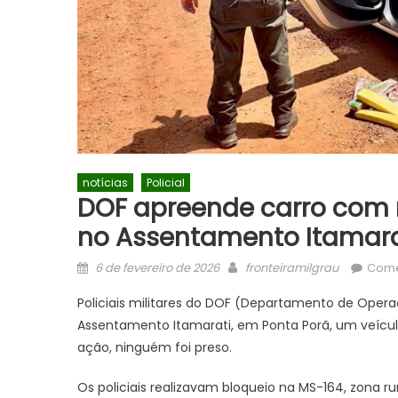
notícias
Policial
DOF apreende carro com 
no Assentamento Itamara
Posted
Author
6 de fevereiro de 2026
fronteiramilgrau
Come
on
Policiais militares do DOF (Departamento de Opera
Assentamento Itamarati, em Ponta Porã, um veícu
ação, ninguém foi preso.
Os policiais realizavam bloqueio na MS-164, zona