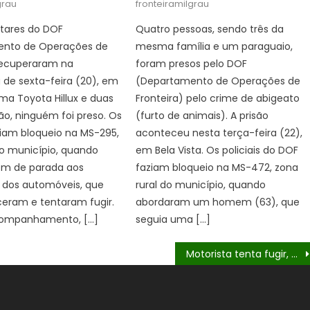
grau
fronteiramilgrau
litares do DOF
Quatro pessoas, sendo três da
nto de Operações de
mesma família e um paraguaio,
 recuperaram na
foram presos pelo DOF
de sexta-feira (20), em
(Departamento de Operações de
ma Toyota Hillux e duas
Fronteira) pelo crime de abigeato
o, ninguém foi preso. Os
(furto de animais). A prisão
aziam bloqueio na MS-295,
aconteceu nesta terça-feira (22),
do município, quando
em Bela Vista. Os policiais do DOF
m de parada aos
faziam bloqueio na MS-472, zona
 dos automóveis, que
rural do município, quando
eram e tentaram fugir.
abordaram um homem (63), que
companhamento, […]
seguia uma […]
Motorista tenta fugir, capota veículo e é preso pelo DOF com mais de 1 tonelada de drogas