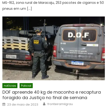
MS-162, zona rural de Maracaju, 253 pacotes de cigarros e 50
pneus em um […]
notícias
Policial
DOF apreende 40 kg de maconha e recaptura
foragido da Justiça no final de semana
Author
Posted
fronteiramilgrau
23 de maio de 2023
on