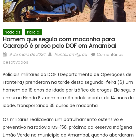
notícias
Policial
Homem que seguia com maconha para
Caarapó é preso pelo DOF em Amambai
Posted
Author
9 de maio de 2024
fronteiramilgrau
Comentários
on
em
desativados
Homem
Policiais militares do DOF (Departamento de Operações de
que
Fronteira) prenderam na tarde desta segunda-feira (6) um
seguia
homem de 18 anos de idade por tráfico de drogas. Ele seguia
com
maconha
em uma Honda Biz com o irmão adolescente, de 14 anos de
para
idade, transportando 35 quilos de maconha.
Caarapó
é
Os militares realizavam um patrulhamento ostensivo e
preso
preventivo na rodovia MS-156, próximo da Reserva Indígena
pelo
Limão Verde no município de Amambai, quando abordaram