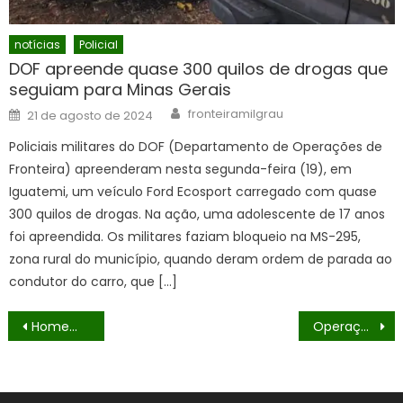
notícias
Policial
DOF apreende quase 300 quilos de drogas que
seguiam para Minas Gerais
Author
Posted
fronteiramilgrau
21 de agosto de 2024
on
Policiais militares do DOF (Departamento de Operações de
Fronteira) apreenderam nesta segunda-feira (19), em
Iguatemi, um veículo Ford Ecosport carregado com quase
300 quilos de drogas. Na ação, uma adolescente de 17 anos
foi apreendida. Os militares faziam bloqueio na MS-295,
zona rural do município, quando deram ordem de parada ao
condutor do carro, que […]
Navegação
Homem que seguia com droga para Campo Grande é preso pelo DOF em Maracaju
Operação COSUD é deflagrada em Mato Grosso do Sul
de
Post