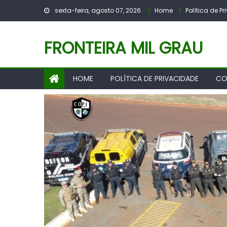
Skip
sexta-feira, agosto 07, 2026
Home
Política de P
to
content
FRONTEIRA MIL GRAU
HOME
POLÍTICA DE PRIVACIDADE
CO