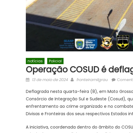
notícias
Policial
Operação COSUD é deflag
Posted
Author
13 de maio de 2024
fronteiramilgrau
Comentá
on
Deflagrada nesta quarta-feira (8), em Mato Gross
Consórcio de Integração Sul e Sudeste (Cosud), q
enfrentamento ao crime organizado e no combate ao
Divisas e Fronteiras dos seus respectivos Estados in
A iniciativa, coordenada dentro do âmbito do COS