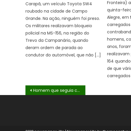
Fronteira)
Carapã, um veículo Toyota SW4
quinta-feira
roubado na cidade de Campo
Alegre, em 
Grande. Na ação, ninguém foi preso.
carregados
Os militares realizavam bloqueio
contraband
policial na MS-156, na região do
homens, co
Trevo da Campanário, quando
anos, foram
deram ordem de parada ao
realizavam
condutor do automóvel, que não […]
164 quando
de que vár
carregados
Navegação
Homem que seguia com maconha para Caarapó é preso pelo DOF em Amambai
de
Post