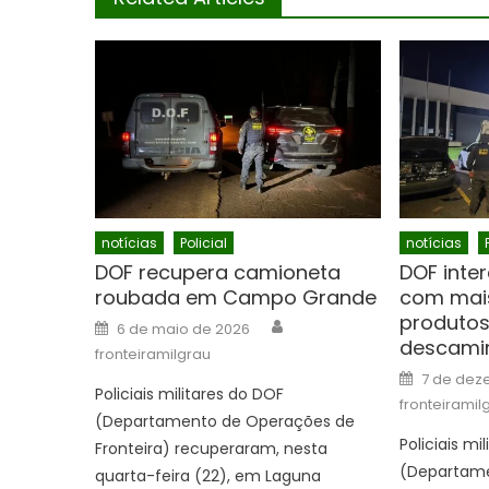
notícias
Policial
notícias
DOF recupera camioneta
DOF inte
roubada em Campo Grande
com mais
produtos
Author
Posted
6 de maio de 2026
on
descami
fronteiramilgrau
Posted
7 de dez
on
Policiais militares do DOF
fronteiramil
(Departamento de Operações de
Policiais mi
Fronteira) recuperaram, nesta
(Departame
quarta-feira (22), em Laguna