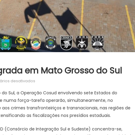
rada em Mato Grosso do Sul
em
rios desativados
Operação
o do Sul, a Operação Cosud envolvendo sete Estados do
COSUD
ue numa força-tarefa operarão, simultaneamente, no
é
s crimes transfronteiriços e transnacionais, nas regiões de
deflagrada
em
tensificando as fiscalizações nos presídios estaduais.
Mato
UD (Consórcio de Integração Sul e Sudeste) concentra-se,
Grosso