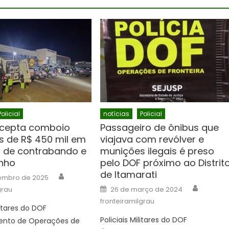
Policial
notícias
Policial
rcepta comboio
Passageiro de ônibus que
 de R$ 450 mil em
viajava com revólver e
 de contrabando e
munições ilegais é preso
nho
pelo DOF próximo ao Distrit
de Itamarati
Author
embro de 2025
Author
Posted
grau
26 de março de 2024
on
fronteiramilgrau
litares do DOF
Policiais Militares do DOF
nto de Operações de