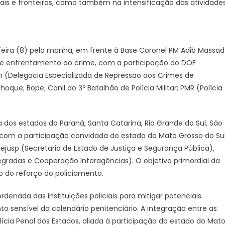
do
uais e fronteiras, como também na intensificação das atividade
Sul
feira (8) pela manhã, em frente à Base Coronel PM Adib Massad
 e enfrentamento ao crime, com a participação do DOF
 (Delegacia Especializada de Repressão aos Crimes de
l; Choque; Bope; Canil do 3º Batalhão de Polícia Militar; PMR (Polícia
 dos estados do Paraná, Santa Catarina, Rio Grande do Sul, São
, e com a participação convidada do estado do Mato Grosso do Sul
usp (Secretaria de Estado de Justiça e Segurança Pública),
gradas e Cooperação Interagências). O objetivo primordial da
 do reforço do policiamento.
nada das instituições policiais para mitigar potenciais
ensível do calendário penitenciário. A integração entre as
 Polícia Penal dos Estados, aliada à participação do estado do Mat