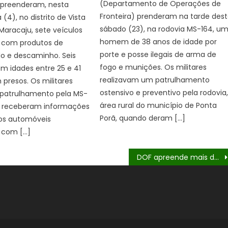
(Departamento de Operações de
 apreenderam, nesta
Fronteira) prenderam na tarde des
 (4), no distrito de Vista
sábado (23), na rodovia MS-164, u
Maracaju, sete veículos
homem de 38 anos de idade por
 com produtos de
porte e posse ilegais de arma de
o e descaminho. Seis
fogo e munições. Os militares
m idades entre 25 e 41
realizavam um patrulhamento
 presos. Os militares
ostensivo e preventivo pela rodovia
 patrulhamento pela MS-
área rural do município de Ponta
 receberam informações
Porã, quando deram […]
ios automóveis
 com […]
DOF apreende mais de 20 quilos de drogas que seguiam para Goiás