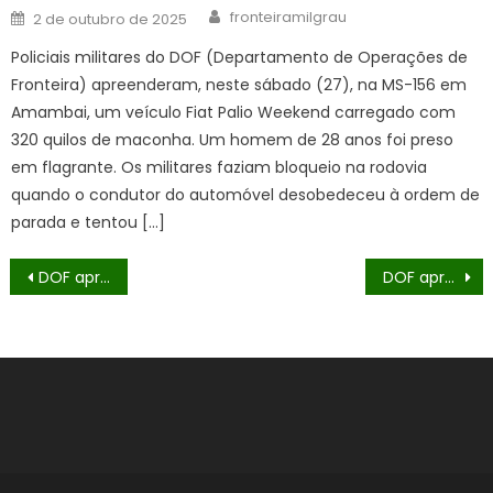
Author
Posted
fronteiramilgrau
2 de outubro de 2025
on
Policiais militares do DOF (Departamento de Operações de
Fronteira) apreenderam, neste sábado (27), na MS-156 em
Amambai, um veículo Fiat Palio Weekend carregado com
320 quilos de maconha. Um homem de 28 anos foi preso
em flagrante. Os militares faziam bloqueio na rodovia
quando o condutor do automóvel desobedeceu à ordem de
parada e tentou […]
Navegação
DOF apreende carro com mais de 560 quilos de maconha no Assentamento Itamarati
DOF apreende mais de 1,2 tonelada de droga e recupera veículo roubado em São Paulo
de
Post