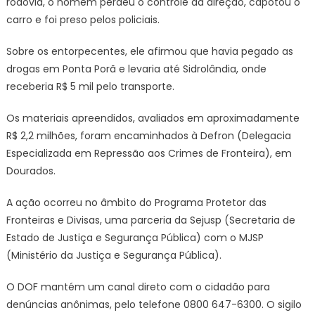
rodovia, o homem perdeu o controle da direção, capotou o
tonelada
carro e foi preso pelos policiais.
de
drogas
Sobre os entorpecentes, ele afirmou que havia pegado as
drogas em Ponta Porã e levaria até Sidrolândia, onde
receberia R$ 5 mil pelo transporte.
Os materiais apreendidos, avaliados em aproximadamente
R$ 2,2 milhões, foram encaminhados à Defron (Delegacia
Especializada em Repressão aos Crimes de Fronteira), em
Dourados.
A ação ocorreu no âmbito do Programa Protetor das
Fronteiras e Divisas, uma parceria da Sejusp (Secretaria de
Estado de Justiça e Segurança Pública) com o MJSP
(Ministério da Justiça e Segurança Pública).
O DOF mantém um canal direto com o cidadão para
denúncias anônimas, pelo telefone 0800 647-6300. O sigilo