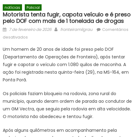
notícias
Policial
Motorista tenta fugir, capota veículo e é preso
pelo DOF com mais de 1 tonelada de drogas
Posted
Author
7 de fevereiro de 2026
fronteiramilgrau
Comentários
on
em
desativados
Motorista
Um homem de 20 anos de idade foi preso pelo DOF
tenta
(Departamento de Operações de Fronteira), após tentar
fugir,
fugir e capotar o veículo com 1.080 quilos de maconha. A
capota
veículo
ação foi registrada nesta quinta-feira (29), na MS-164, em
e
Ponta Porã.
é
preso
Os policiais faziam bloqueio na rodovia, zona rural do
pelo
município, quando deram ordem de parada ao condutor de
DOF
um GM Vectra, que seguia pela rodovia em alta velocidade.
com
O motorista não obedeceu e tentou fugir.
mais
de
Após alguns quilômetros em acompanhamento pela
1