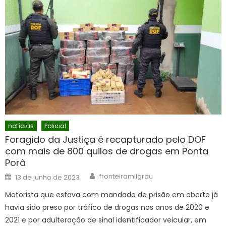
notícias
Policial
Foragido da Justiça é recapturado pelo DOF
com mais de 800 quilos de drogas em Ponta
Porã
Author
Posted
fronteiramilgrau
13 de junho de 2023
on
Motorista que estava com mandado de prisão em aberto já
havia sido preso por tráfico de drogas nos anos de 2020 e
2021 e por adulteração de sinal identificador veicular, em