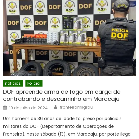
notícias
Policial
DOF apreende arma de fogo em carga de
contrabando e descaminho em Maracaju
Author
Posted
fronteiramilgrau
19 de julho de 2024
on
Um homem de 36 anos de idade foi preso por policiais
militares do DOF (Departamento de Operações de
Fronteira), neste sábado (13), em Maracaju, por porte ilegal