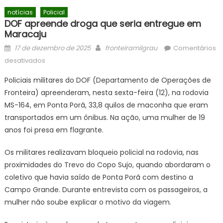
notícias
Policial
DOF apreende droga que seria entregue em
Maracaju
Posted
Author
17 de dezembro de 2025
fronteiramilgrau
Comentários
on
em
desativados
DOF
Policiais militares do DOF (Departamento de Operações de
apreende
Fronteira) apreenderam, nesta sexta-feira (12), na rodovia
droga
MS-164, em Ponta Porã, 33,8 quilos de maconha que eram
que
seria
transportados em um ônibus. Na ação, uma mulher de 19
entregue
anos foi presa em flagrante.
em
Maracaju
Os militares realizavam bloqueio policial na rodovia, nas
proximidades do Trevo do Copo Sujo, quando abordaram o
coletivo que havia saído de Ponta Porã com destino a
Campo Grande. Durante entrevista com os passageiros, a
mulher não soube explicar o motivo da viagem.