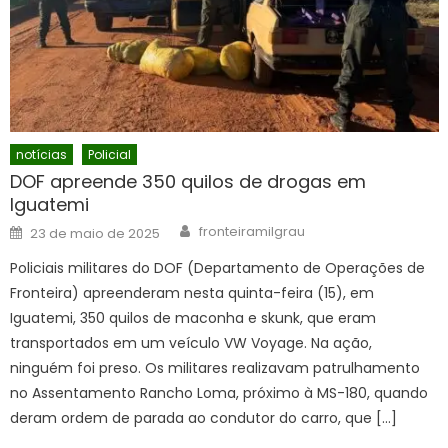
notícias
Policial
DOF apreende 350 quilos de drogas em
Iguatemi
Author
Posted
fronteiramilgrau
23 de maio de 2025
on
Policiais militares do DOF (Departamento de Operações de
Fronteira) apreenderam nesta quinta-feira (15), em
Iguatemi, 350 quilos de maconha e skunk, que eram
transportados em um veículo VW Voyage. Na ação,
ninguém foi preso. Os militares realizavam patrulhamento
no Assentamento Rancho Loma, próximo à MS-180, quando
deram ordem de parada ao condutor do carro, que […]