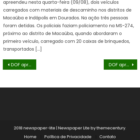
apreendeu nesta quarta-feira (09/08), dois veículos
carregados com materiais de descaminho nos distritos de
Macaúba e Indápolis em Dourados. Na ação três pessoas
foram detidas. Os policiais faziam policiamento na MS-274,
próximo ao distrito de Macaúba, quando abordaram o
primeiro veículo, carregado com 20 caixas de brinquedos,
transportados […]
Navegação
DOF apreende mais de meia tonelada de drogas em carro roubado no Paraná
DOF apreende droga que seria entregue em Maracaju
de
Post
2018 newspaper-lite
|
Newspaper Lite by
themecentury
.
Home
Política de Privacidade
Contato