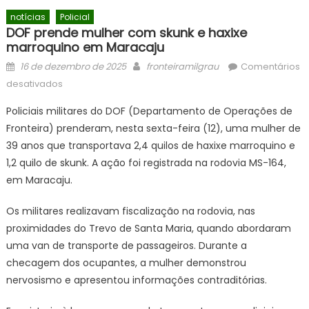
notícias
Policial
DOF prende mulher com skunk e haxixe
marroquino em Maracaju
Posted
Author
16 de dezembro de 2025
fronteiramilgrau
Comentários
on
em
desativados
DOF
Policiais militares do DOF (Departamento de Operações de
prende
Fronteira) prenderam, nesta sexta-feira (12), uma mulher de
mulher
39 anos que transportava 2,4 quilos de haxixe marroquino e
com
skunk
1,2 quilo de skunk. A ação foi registrada na rodovia MS-164,
e
em Maracaju.
haxixe
marroquino
Os militares realizavam fiscalização na rodovia, nas
em
proximidades do Trevo de Santa Maria, quando abordaram
Maracaju
uma van de transporte de passageiros. Durante a
checagem dos ocupantes, a mulher demonstrou
nervosismo e apresentou informações contraditórias.