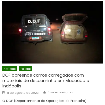
notícias
Policial
DOF apreende carros carregados com
materiais de descaminho em Macaúba e
Indápolis
Author
Posted
fronteiramilgrau
11 de agosto de 2023
on
O DOF (Departamento de Operações de Fronteira)