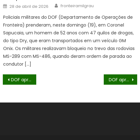
Author
Posted
fronteiramilgrau
28 de abril de 2026
on
Policiais militares do DOF (Departamento de Operações de
Fronteira) prenderam, neste domingo (19), em Coronel
Sapucaia, um homem de 52 anos com 47 quilos de drogas,
do tipo Dry, que eram transportados em um veículo GM
Onix. Os militares realizavam bloqueio no trevo das rodovias
MS-289 com MS-486, quando deram ordem de parada ao
condutor […]
Navegação
DOF apreende 282 quilos de maconha que seriam entregues em Minas Gerais
DOF apreende haxixe marroquino avaliado em mais de R$ 650 mil em compartimento oculto de carro
de
Post