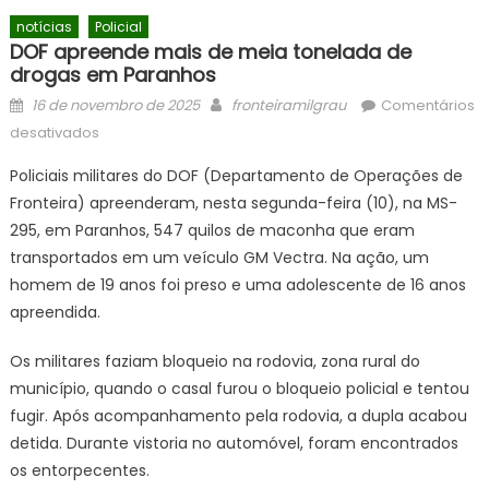
notícias
Policial
DOF apreende mais de meia tonelada de
drogas em Paranhos
Posted
Author
16 de novembro de 2025
fronteiramilgrau
Comentários
on
em
desativados
DOF
Policiais militares do DOF (Departamento de Operações de
apreende
Fronteira) apreenderam, nesta segunda-feira (10), na MS-
mais
295, em Paranhos, 547 quilos de maconha que eram
de
meia
transportados em um veículo GM Vectra. Na ação, um
tonelada
homem de 19 anos foi preso e uma adolescente de 16 anos
de
apreendida.
drogas
em
Os militares faziam bloqueio na rodovia, zona rural do
Paranhos
município, quando o casal furou o bloqueio policial e tentou
fugir. Após acompanhamento pela rodovia, a dupla acabou
detida. Durante vistoria no automóvel, foram encontrados
os entorpecentes.