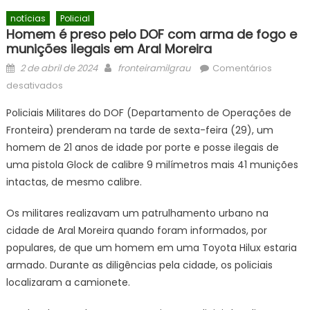
notícias
Policial
Homem é preso pelo DOF com arma de fogo e
munições ilegais em Aral Moreira
Posted
Author
2 de abril de 2024
fronteiramilgrau
Comentários
on
em
desativados
Homem
Policiais Militares do DOF (Departamento de Operações de
é
Fronteira) prenderam na tarde de sexta-feira (29), um
preso
homem de 21 anos de idade por porte e posse ilegais de
pelo
DOF
uma pistola Glock de calibre 9 milímetros mais 41 munições
com
intactas, de mesmo calibre.
arma
de
Os militares realizavam um patrulhamento urbano na
fogo
cidade de Aral Moreira quando foram informados, por
e
populares, de que um homem em uma Toyota Hilux estaria
munições
armado. Durante as diligências pela cidade, os policiais
ilegais
localizaram a camionete.
em
Aral