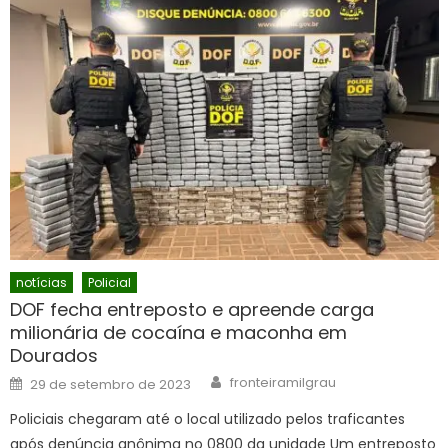
notícias
Policial
DOF fecha entreposto e apreende carga
milionária de cocaína e maconha em
Dourados
Author
Posted
fronteiramilgrau
29 de setembro de 2023
on
Policiais chegaram até o local utilizado pelos traficantes
após denúncia anônima no 0800 da unidade Um entreposto