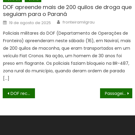
DOF apreende mais de 200 quilos de droga que
seguiam para o Paraná
Author
Posted
fronteiramilgrau
19 de agosto de 2025
on
Policiais militares do DOF (Departamento de Operações de
Fronteira) apreenderam neste sábado (16), em Naviraí, mais
de 200 quilos de maconha, que eram transportados em um
veículo Fiat Cronos. Na ação, um homem de 30 anos foi
preso em flagrante. Os policiais faziam bloqueio na BR-487,
zona rural do município, quando deram ordem de parada
[…]
Navegação
DOF recupera veículo roubado que seguia em comboio com quase meio milhão de reais em cigarros contrabandeados
Passageiro de ônibus que seguia com droga para Campo Grande é preso pelo DOF em Amambai
de
Post